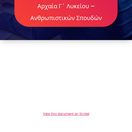
Αρχαία Γ΄ Λυκείου –
Ανθρωπιστικών Σπουδών
View this document on Scribd