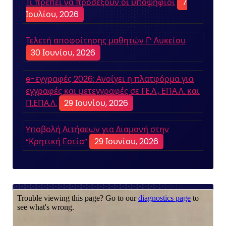
Τι πρέπει να προσέξουν οι υποψήφιοι
7
Ιουλίου, 2026
Τελετή αποφοίτησης μαθητών Γ’ Λυκείου
30 Ιουνίου, 2026
e-εγγραφές 2026: Ανοίγει η πλατφόρμα για
εγγραφές και μετεγγραφές σε ΓΕ.Λ., ΕΠΑ.Λ. και
Π.ΕΠΑ.Λ.
29 Ιουνίου, 2026
Yποβολή Αιτήσεων για Διαμονή στην
“Κρητική Εστία”
29 Ιουνίου, 2026