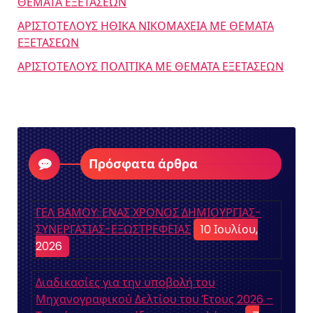
ΘΕΜΑΤΑ ΕΞΕΤΑΣΕΩΝ
ΑΡΙΣΤΟΤΕΛΟΥΣ ΗΘΙΚΑ ΝΙΚΟΜΑΧΕΙΑ ΜΕ ΘΕΜΑΤΑ
ΕΞΕΤΑΣΕΩΝ
ΑΡΙΣΤΟΤΕΛΟΥΣ ΠΟΛΙΤΙΚΑ ΜΕ ΘΕΜΑΤΑ ΕΞΕΤΑΣΕΩΝ
Πρόσφατα άρθρα
ΓΕΛ ΒΑΜΟΥ: ΕΝΑΣ ΧΡΟΝΟΣ ΔΗΜΙΟΥΡΓΙΑΣ-
ΣΥΝΕΡΓΑΣΙΑΣ-ΕΞΩΣΤΡΕΦΕΙΑΣ
10 Ιουλίου,
2026
Διαδικασίες για την υποβολή του
Μηχανογραφικού Δελτίου του Έτους 2026 –