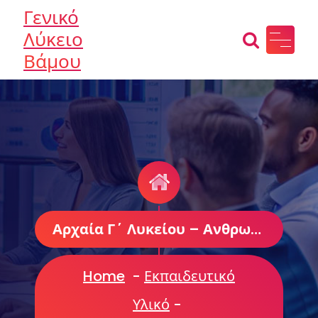
Skip
Γενικό
to
Λύκειο
content
Βάμου
Αρχαία Γ΄ Λυκείου – Ανθρωπιστικών Σπουδών
Home
-
Εκπαιδευτικό
Υλικό
-