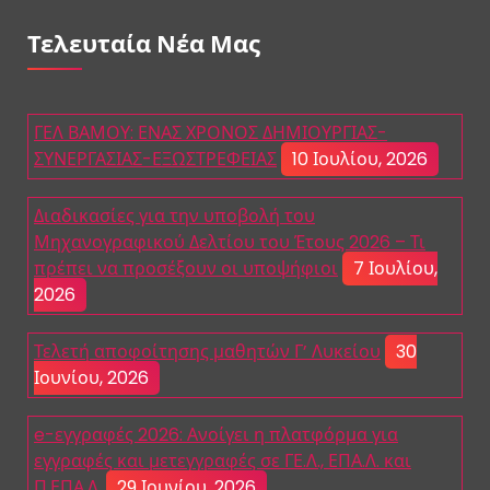
Τελευταία Νέα Μας
ΓΕΛ ΒΑΜΟΥ: ΕΝΑΣ ΧΡΟΝΟΣ ΔΗΜΙΟΥΡΓΙΑΣ-
ΣΥΝΕΡΓΑΣΙΑΣ-ΕΞΩΣΤΡΕΦΕΙΑΣ
10 Ιουλίου, 2026
Διαδικασίες για την υποβολή του
Μηχανογραφικού Δελτίου του Έτους 2026 – Τι
πρέπει να προσέξουν οι υποψήφιοι
7 Ιουλίου,
2026
Τελετή αποφοίτησης μαθητών Γ’ Λυκείου
30
Ιουνίου, 2026
e-εγγραφές 2026: Ανοίγει η πλατφόρμα για
εγγραφές και μετεγγραφές σε ΓΕ.Λ., ΕΠΑ.Λ. και
Π.ΕΠΑ.Λ.
29 Ιουνίου, 2026