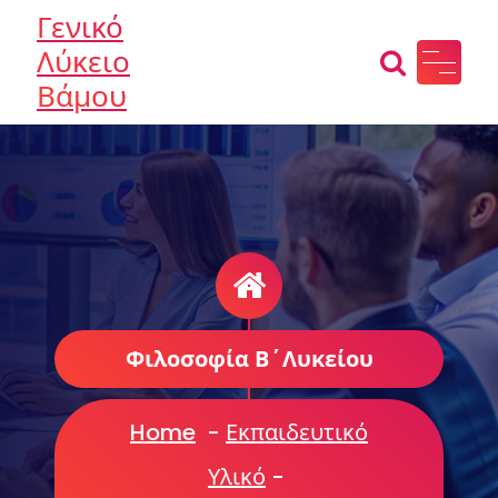
Skip
Γενικό
to
Λύκειο
content
Βάμου
Φιλοσοφία Β΄Λυκείου
Home
-
Εκπαιδευτικό
Υλικό
-