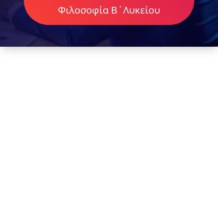
Φιλοσοφία Β΄Λυκείου