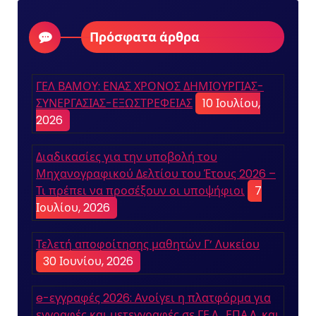
Πρόσφατα άρθρα
ΓΕΛ ΒΑΜΟΥ: ΕΝΑΣ ΧΡΟΝΟΣ ΔΗΜΙΟΥΡΓΙΑΣ-
ΣΥΝΕΡΓΑΣΙΑΣ-ΕΞΩΣΤΡΕΦΕΙΑΣ
10 Ιουλίου,
2026
Διαδικασίες για την υποβολή του
Μηχανογραφικού Δελτίου του Έτους 2026 –
Τι πρέπει να προσέξουν οι υποψήφιοι
7
Ιουλίου, 2026
Τελετή αποφοίτησης μαθητών Γ’ Λυκείου
30 Ιουνίου, 2026
e-εγγραφές 2026: Ανοίγει η πλατφόρμα για
εγγραφές και μετεγγραφές σε ΓΕ.Λ., ΕΠΑ.Λ. και