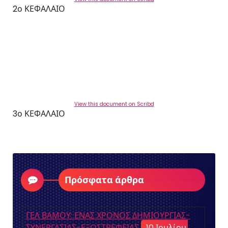
2ο ΚΕΦΑΛΑΙΟ
View this document on Scribd
3ο ΚΕΦΑΛΑΙΟ
Πρόσφατα άρθρα
ΓΕΛ ΒΑΜΟΥ: ΕΝΑΣ ΧΡΟΝΟΣ ΔΗΜΙΟΥΡΓΙΑΣ-
ΣΥΝΕΡΓΑΣΙΑΣ-ΕΞΩΣΤΡΕΦΕΙΑΣ
10 Ιουλίου,