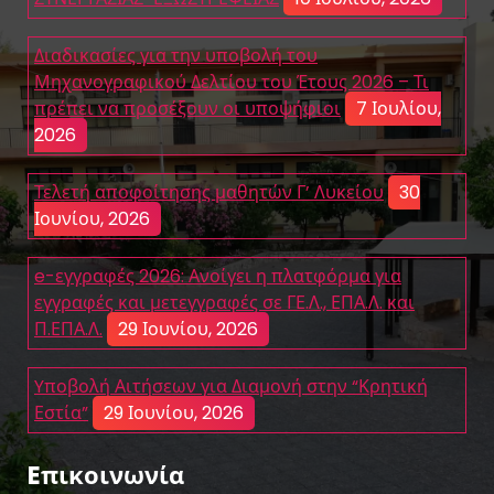
Διαδικασίες για την υποβολή του
Μηχανογραφικού Δελτίου του Έτους 2026 – Τι
πρέπει να προσέξουν οι υποψήφιοι
7 Ιουλίου,
2026
Τελετή αποφοίτησης μαθητών Γ’ Λυκείου
30
Ιουνίου, 2026
e-εγγραφές 2026: Ανοίγει η πλατφόρμα για
εγγραφές και μετεγγραφές σε ΓΕ.Λ., ΕΠΑ.Λ. και
Π.ΕΠΑ.Λ.
29 Ιουνίου, 2026
Yποβολή Αιτήσεων για Διαμονή στην “Κρητική
Εστία”
29 Ιουνίου, 2026
Eπικοινωνία