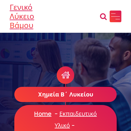
Skip
Γενικό
to
Λύκειο
content
Βάμου
Xημεία Β΄ Λυκείου
Home
-
Εκπαιδευτικό
Υλικό
-