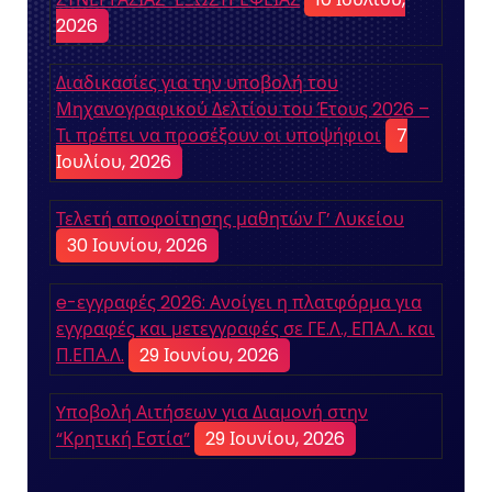
2026
Διαδικασίες για την υποβολή του
Μηχανογραφικού Δελτίου του Έτους 2026 –
Τι πρέπει να προσέξουν οι υποψήφιοι
7
Ιουλίου, 2026
Τελετή αποφοίτησης μαθητών Γ’ Λυκείου
30 Ιουνίου, 2026
e-εγγραφές 2026: Ανοίγει η πλατφόρμα για
εγγραφές και μετεγγραφές σε ΓΕ.Λ., ΕΠΑ.Λ. και
Π.ΕΠΑ.Λ.
29 Ιουνίου, 2026
Yποβολή Αιτήσεων για Διαμονή στην
“Κρητική Εστία”
29 Ιουνίου, 2026