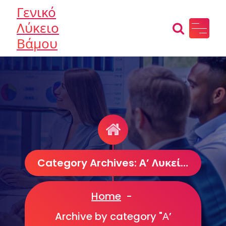
Skip
Γενικό
to
Λύκειο
content
Βάμου
Category Archives: Α’ Λυκείου
Home
-
Archive by category "Α’