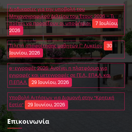
Διαδικασίες για την υποβολή του
Μηχανογραφικού Δελτίου του Έτους 2026 – Τι
πρέπει να προσέξουν οι υποψήφιοι
7 Ιουλίου,
2026
Τελετή αποφοίτησης μαθητών Γ’ Λυκείου
30
Ιουνίου, 2026
e-εγγραφές 2026: Ανοίγει η πλατφόρμα για
εγγραφές και μετεγγραφές σε ΓΕ.Λ., ΕΠΑ.Λ. και
Π.ΕΠΑ.Λ.
29 Ιουνίου, 2026
Yποβολή Αιτήσεων για Διαμονή στην “Κρητική
Εστία”
29 Ιουνίου, 2026
Eπικοινωνία