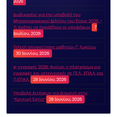
2026
Διαδικασίες για την υποβολή του
Μηχανογραφικού Δελτίου του Έτους 2026 –
Τι πρέπει να προσέξουν οι υποψήφιοι
7
Ιουλίου, 2026
Τελετή αποφοίτησης μαθητών Γ’ Λυκείου
30 Ιουνίου, 2026
e-εγγραφές 2026: Ανοίγει η πλατφόρμα για
εγγραφές και μετεγγραφές σε ΓΕ.Λ., ΕΠΑ.Λ. και
Π.ΕΠΑ.Λ.
29 Ιουνίου, 2026
Yποβολή Αιτήσεων για Διαμονή στην
“Κρητική Εστία”
29 Ιουνίου, 2026