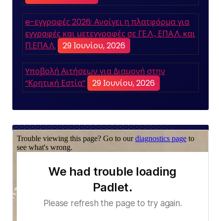
e-εγγραφές 2026: Ανοίγει η πλατφόρμα για
εγγραφές και μετεγγραφές σε ΓΕ.Λ., ΕΠΑ.Λ. και
Π.ΕΠΑ.Λ.
29 Ιουνίου, 2026
Yποβολή Αιτήσεων για Διαμονή στην
“Κρητική Εστία”
29 Ιουνίου, 2026