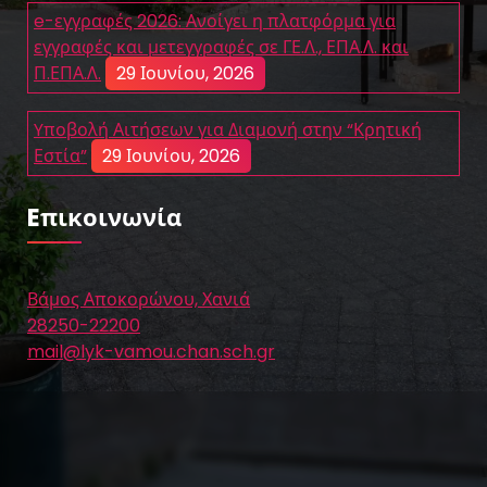
e-εγγραφές 2026: Ανοίγει η πλατφόρμα για
εγγραφές και μετεγγραφές σε ΓΕ.Λ., ΕΠΑ.Λ. και
Π.ΕΠΑ.Λ.
29 Ιουνίου, 2026
Yποβολή Αιτήσεων για Διαμονή στην “Κρητική
Εστία”
29 Ιουνίου, 2026
Eπικοινωνία
Βάμος Αποκορώνου, Χανιά
28250-22200
mail@lyk-vamou.chan.sch.gr