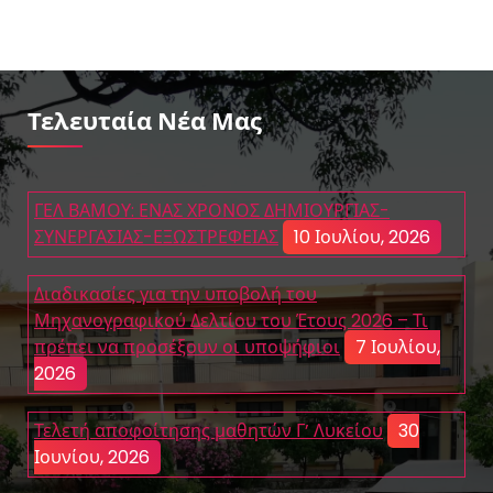
Τελευταία Νέα Μας
ΓΕΛ ΒΑΜΟΥ: ΕΝΑΣ ΧΡΟΝΟΣ ΔΗΜΙΟΥΡΓΙΑΣ-
ΣΥΝΕΡΓΑΣΙΑΣ-ΕΞΩΣΤΡΕΦΕΙΑΣ
10 Ιουλίου, 2026
Διαδικασίες για την υποβολή του
Μηχανογραφικού Δελτίου του Έτους 2026 – Τι
πρέπει να προσέξουν οι υποψήφιοι
7 Ιουλίου,
2026
Τελετή αποφοίτησης μαθητών Γ’ Λυκείου
30
Ιουνίου, 2026