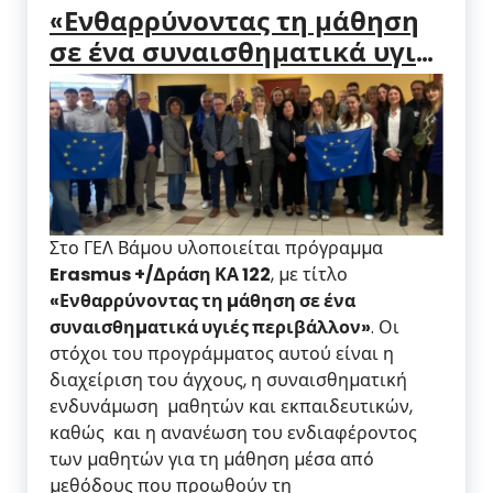
«Ενθαρρύνοντας τη μάθηση
σε ένα συναισθηματικά υγιές
περιβάλλον» – Ευρωπαϊκή
Εβδομάδα Γλωσσών –
Οξιτανία, Γαλλία
Στο ΓΕΛ Βάµου υλοποιείται πρόγραµµα
Erasmus +/∆ράση ΚΑ 122
, µε τίτλο
«Ενθαρρύνοντας τη µάθηση σε ένα
συναισθηµατικά υγιές περιβάλλον»
. Οι
στόχοι του προγράµµατος αυτού είναι η
διαχείριση του άγχους, η συναισθηµατική
ενδυνάµωση µαθητών και εκπαιδευτικών,
καθώς και η ανανέωση του ενδιαφέροντος
των µαθητών για τη µάθηση µέσα από
µεθόδους που προωθούν τη