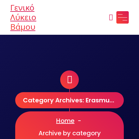
Skip
Γενικό
to
Λύκειο
content
Βάμου
Category Archives: Erasmus+
Home
-
Archive by category