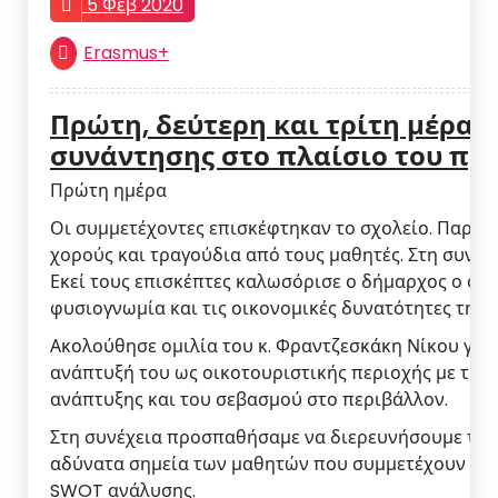
5 Φεβ 2020
Erasmus+
Πρώτη, δεύτερη και τρίτη μέρα 
συνάντησης στο πλαίσιο του πρ
+ Yes the Earth
Πρώτη ημέρα
Οι συμμετέχοντες επισκέφτηκαν το σχολείο. Παρ
χορούς και τραγούδια από τους μαθητές. Στη συνέχ
Εκεί τους επισκέπτες καλωσόρισε ο δήμαρχος ο οπο
φυσιογνωμία και τις οικονομικές δυνατότητες της 
Ακολούθησε ομιλία του κ. Φραντζεσκάκη Νίκου για
ανάπτυξή του ως οικοτουριστικής περιοχής με τους
ανάπτυξης και του σεβασμού στο περιβάλλον.
Στη συνέχεια προσπαθήσαμε να διερευνήσουμε τις α
αδύνατα σημεία των μαθητών που συμμετέχουν στην
SWOT ανάλυσης.