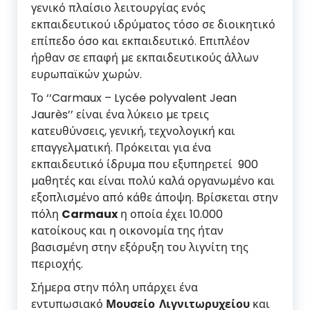
γενικό πλαίσιο λειτουργίας ενός
εκπαιδευτικού ιδρύµατος τόσο σε διοικητικό
επίπεδο όσο και εκπαιδευτικό. Επιπλέον
ήρθαν σε επαφή µε εκπαιδευτικούς άλλων
ευρωπαϊκών χωρών.
Το ‘‘Carmaux – Lycée polyvalent Jean
Jaurès’’ είναι ένα λύκειο µε τρεις
κατευθύνσεις, γενική, τεχνολογική και
επαγγελµατική. Πρόκειται για ένα
εκπαιδευτικό ίδρυµα που εξυπηρετεί 900
µαθητές και είναι πολύ καλά οργανωµένο και
εξοπλισµένο από κάθε άποψη. Βρίσκεται στην
πόλη
Carmaux
η οποία έχει 10.000
κατοίκους και η οικονοµία της ήταν
βασισµένη στην εξόρυξη του λιγνίτη της
περιοχής.
Σήµερα στην πόλη υπάρχει ένα
εντυπωσιακό
Μουσείο Λιγνιτωρυχείου
και