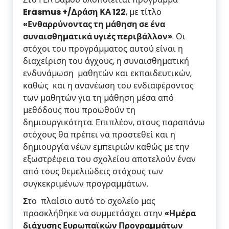
Erasmus +/∆ράση ΚΑ 122
, µε τίτλο
«Ενθαρρύνοντας τη µάθηση σε ένα
συναισθηµατικά υγιές περιβάλλον»
. Οι
στόχοι του προγράµµατος αυτού είναι η
διαχείριση του άγχους, η συναισθηµατική
ενδυνάµωση µαθητών και εκπαιδευτικών,
καθώς και η ανανέωση του ενδιαφέροντος
των µαθητών για τη µάθηση µέσα από
µεθόδους που προωθούν τη
δηµιουργικότητα. Επιπλέον, στους παραπάνω
στόχους θα πρέπει να προστεθεί και η
δηµιουργία νέων εµπειριών καθώς µε την
εξωστρέφεια του σχολείου αποτελούν έναν
από τους θεµελιώδεις στόχους των
συγκεκριµένων προγραµµάτων.
Σ
το πλαίσιο αυτό το σχολείο µας
προσκλήθηκε να συµµετάσχει στην
«Ηµέρα
διάχυσης Ευρωπαϊκών Προγραµµάτων