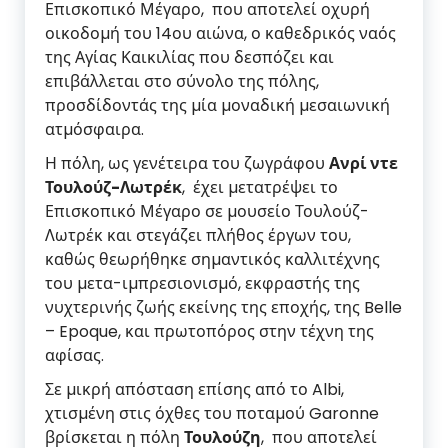
Επισκοπικό Μέγαρο, που αποτελεί οχυρή
οικοδοµή του 14ου αιώνα, ο καθεδρικός ναός
της Αγίας Καικιλίας που δεσπόζει και
επιβάλλεται στο σύνολο της πόλης,
προσδίδοντάς της µία µοναδική µεσαιωνική
ατµόσφαιρα.
Η πόλη, ως γενέτειρα του ζωγράφου
Ανρί ντε
Τουλούζ-Λωτρέκ
, έχει µετατρέψει το
Επισκοπικό Μέγαρο σε µουσείο Τουλούζ-
Λωτρέκ και στεγάζει πλήθος έργων του,
καθώς θεωρήθηκε σηµαντικός καλλιτέχνης
του µετα-ιµπρεσιονισµό, εκφραστής της
νυχτερινής ζωής εκείνης της εποχής, της Belle
– Epoque, και πρωτοπόρος στην τέχνη της
αφίσας.
Σε µικρή απόσταση επίσης από το Albi,
χτισµένη στις όχθες του ποταµού Garonne
βρίσκεται η πόλη
Τουλούζη
, που αποτελεί