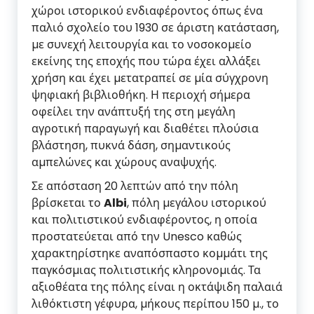
χώροι ιστορικού ενδιαφέροντος όπως ένα
παλιό σχολείο του 1930 σε άριστη κατάσταση,
µε συνεχή λειτουργία και το νοσοκοµείο
εκείνης της εποχής που τώρα έχει αλλάξει
χρήση και έχει µετατραπεί σε µία σύγχρονη
ψηφιακή βιβλιοθήκη. Η περιοχή σήµερα
οφείλει την ανάπτυξή της στη µεγάλη
αγροτική παραγωγή και διαθέτει πλούσια
βλάστηση, πυκνά δάση, σηµαντικούς
αµπελώνες και χώρους αναψυχής.
Σε απόσταση 20 λεπτών από την πόλη
βρίσκεται το
Albi
, πόλη µεγάλου ιστορικού
και πολιτιστικού ενδιαφέροντος, η οποία
προστατεύεται από την Unesco καθώς
χαρακτηρίστηκε αναπόσπαστο κοµµάτι της
παγκόσµιας πολιτιστικής κληρονοµιάς. Τα
αξιοθέατα της πόλης είναι η οκτάψιδη παλαιά
λιθόκτιστη γέφυρα, µήκους περίπου 150 µ., το