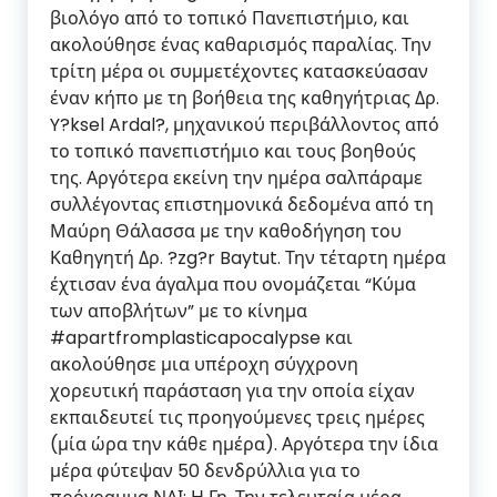
βιολόγο από το τοπικό Πανεπιστήμιο, και
ακολούθησε ένας καθαρισμός παραλίας. Την
τρίτη μέρα οι συμμετέχοντες κατασκεύασαν
έναν κήπο με τη βοήθεια της καθηγήτριας Δρ.
Y?ksel Ardal?, μηχανικού περιβάλλοντος από
το τοπικό πανεπιστήμιο και τους βοηθούς
της. Αργότερα εκείνη την ημέρα σαλπάραμε
συλλέγοντας επιστημονικά δεδομένα από τη
Μαύρη Θάλασσα με την καθοδήγηση του
Καθηγητή Δρ. ?zg?r Baytut. Την τέταρτη ημέρα
έχτισαν ένα άγαλμα που ονομάζεται “Κύμα
των αποβλήτων” με το κίνημα
#apartfromplasticapocalypse
και
ακολούθησε μια υπέροχη σύγχρονη
χορευτική παράσταση για την οποία είχαν
εκπαιδευτεί τις προηγούμενες τρεις ημέρες
(μία ώρα την κάθε ημέρα). Αργότερα την ίδια
μέρα φύτεψαν 50 δενδρύλλια για το