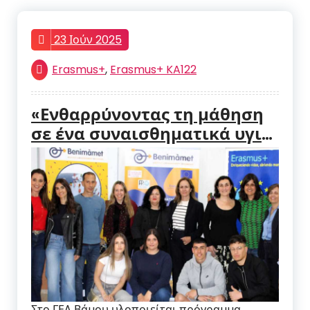
23 Ιούν 2025
Erasmus+
,
Erasmus+ KA122
«Ενθαρρύνοντας τη μάθηση
σε ένα συναισθηματικά υγιές
περιβάλλον» – Ηµέρα
διάχυσης Ευρωπαϊκών
Προγραµµάτων ERASMUS –
Βαλένθια, Ισπανία
Στο ΓΕΛ Βάµου υλοποιείται πρόγραµµα