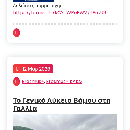
Δηλώσεις συμμετοχής:
https://forms.gle/kCYqWReFWVpLFrcU8
12 Μαρ 2026
Erasmus+
,
Erasmus+ KA122
Το Γενικό Λύκειο Βάμου στη
Γαλλία