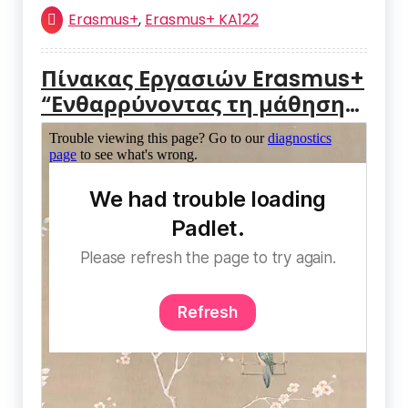
Erasmus+
,
Erasmus+ KA122
Πίνακας Εργασιών Erasmus+
“Ενθαρρύνοντας τη μάθηση
σε ένα συναισθηματικά υγιές
περιβάλλον”