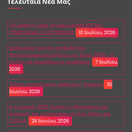
Τελευταία Νέα Μας
ΓΕΛ ΒΑΜΟΥ: ΕΝΑΣ ΧΡΟΝΟΣ ΔΗΜΙΟΥΡΓΙΑΣ-
ΣΥΝΕΡΓΑΣΙΑΣ-ΕΞΩΣΤΡΕΦΕΙΑΣ
10 Ιουλίου, 2026
Διαδικασίες για την υποβολή του
Μηχανογραφικού Δελτίου του Έτους 2026 – Τι
πρέπει να προσέξουν οι υποψήφιοι
7 Ιουλίου,
2026
Τελετή αποφοίτησης μαθητών Γ’ Λυκείου
30
Ιουνίου, 2026
e-εγγραφές 2026: Ανοίγει η πλατφόρμα για
εγγραφές και μετεγγραφές σε ΓΕ.Λ., ΕΠΑ.Λ. και
Π.ΕΠΑ.Λ.
29 Ιουνίου, 2026