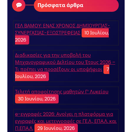
Πρόσφατα άρθρα
ΓΕΛ ΒΑΜΟΥ: ΕΝΑΣ ΧΡΟΝΟΣ ΔΗΜΙΟΥΡΓΙΑΣ-
ΣΥΝΕΡΓΑΣΙΑΣ-ΕΞΩΣΤΡΕΦΕΙΑΣ
10 Ιουλίου,
2026
Διαδικασίες για την υποβολή του
Μηχανογραφικού Δελτίου του Έτους 2026 –
Τι πρέπει να προσέξουν οι υποψήφιοι
7
Ιουλίου, 2026
Τελετή αποφοίτησης μαθητών Γ’ Λυκείου
30 Ιουνίου, 2026
e-εγγραφές 2026: Ανοίγει η πλατφόρμα για
εγγραφές και μετεγγραφές σε ΓΕ.Λ., ΕΠΑ.Λ. και
Π.ΕΠΑ.Λ.
29 Ιουνίου, 2026