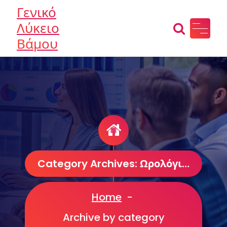
Skip
Γενικό
to
Λύκειο
content
Βάμου
Category Archives: Ωρολόγιο Πρόγραμμα
Home
-
Archive by category