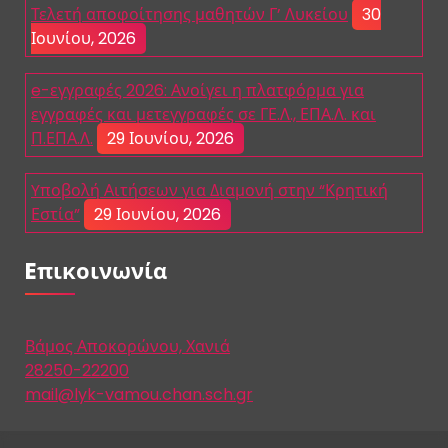
Τελετή αποφοίτησης μαθητών Γ’ Λυκείου
30
Ιουνίου, 2026
e-εγγραφές 2026: Ανοίγει η πλατφόρμα για
εγγραφές και μετεγγραφές σε ΓΕ.Λ., ΕΠΑ.Λ. και
Π.ΕΠΑ.Λ.
29 Ιουνίου, 2026
Yποβολή Αιτήσεων για Διαμονή στην “Κρητική
Εστία”
29 Ιουνίου, 2026
Eπικοινωνία
Βάμος Αποκορώνου, Χανιά
28250-22200
mail@lyk-vamou.chan.sch.gr