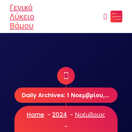
Skip
Γενικό
to
Λύκειο
content
Βάμου
Daily Archives: 1 Νοεμβρίου, 2024
Home
-
2024
-
Νοέμβριος
-