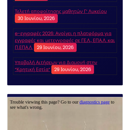
Τελετή αποφοίτησης μαθητών Γ’ Λυκείου
30 Ιουνίου, 2026
e-εγγραφές 2026: Ανοίγει η πλατφόρμα για
εγγραφές και μετεγγραφές σε ΓΕ.Λ., ΕΠΑ.Λ. και
Π.ΕΠΑ.Λ.
29 Ιουνίου, 2026
Yποβολή Αιτήσεων για Διαμονή στην
“Κρητική Εστία”
29 Ιουνίου, 2026