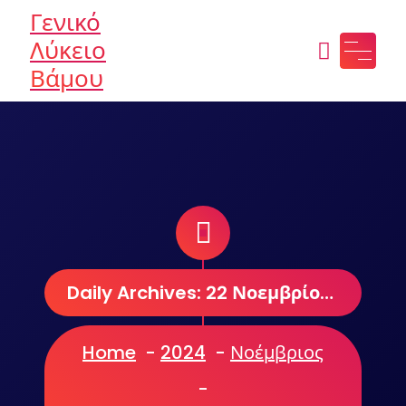
Skip
Γενικό
to
Λύκειο
content
Βάμου
Daily Archives: 22 Νοεμβρίου, 2024
Home
-
2024
-
Νοέμβριος
-