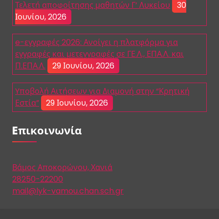
Τελετή αποφοίτησης μαθητών Γ’ Λυκείου
30
Ιουνίου, 2026
e-εγγραφές 2026: Ανοίγει η πλατφόρμα για
εγγραφές και μετεγγραφές σε ΓΕ.Λ., ΕΠΑ.Λ. και
Π.ΕΠΑ.Λ.
29 Ιουνίου, 2026
Yποβολή Αιτήσεων για Διαμονή στην “Κρητική
Εστία”
29 Ιουνίου, 2026
Eπικοινωνία
Βάμος Αποκορώνου, Χανιά
28250-22200
mail@lyk-vamou.chan.sch.gr