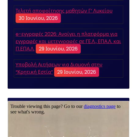
Τελετή αποφοίτησης μαθητών Γ’ Λυκείου
30 Ιουνίου, 2026
e-εγγραφές 2026: Ανοίγει η πλατφόρμα για
εγγραφές και μετεγγραφές σε ΓΕ.Λ., ΕΠΑ.Λ. και
Π.ΕΠΑ.Λ.
29 Ιουνίου, 2026
Yποβολή Αιτήσεων για Διαμονή στην
“Κρητική Εστία”
29 Ιουνίου, 2026