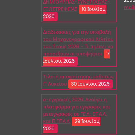
282
ΔΗΜΙΟΥΡΓΙΑΣ-ΣΥΝΕΡΓΑΣΙΑΣ-
mail
ΕΞΩΣΤΡΕΦΕΙΑΣ
10 Ιουλίου,
2026
Διαδικασίες για την υποβολή
του Μηχανογραφικού Δελτίου
του Έτους 2026 – Τι πρέπει να
προσέξουν οι υποψήφιοι
7
Ιουλίου, 2026
Τελετή αποφοίτησης μαθητών
Γ’ Λυκείου
30 Ιουνίου, 2026
e-εγγραφές 2026: Ανοίγει η
πλατφόρμα για εγγραφές και
μετεγγραφές σε ΓΕ.Λ., ΕΠΑ.Λ.
και Π.ΕΠΑ.Λ.
29 Ιουνίου,
2026