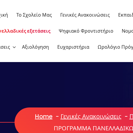
ική
Το Σχολείο Μας
Γενικές Ανακοινώσεις
Εκπαι
ελλαδικές εξετάσεις
Ψηφιακό Φροντιστήριο
Νομο
σεις
Αξιολόγηση
Ευχαριστήρια
Ωρολόγιο Πρό
Home
-
Γενικές Ανακοινώσεις
-
Π
ΠΡΟΓΡΑΜΜΑ ΠΑΝΕΛΛΑΔΙΚΩΝ ΕΞΕΤΑΣΕΩΝ 2018
ΠΡΟΓΡΑΜΜΑ ΠΑΝΕΛΛΑΔΙΚΩΝ