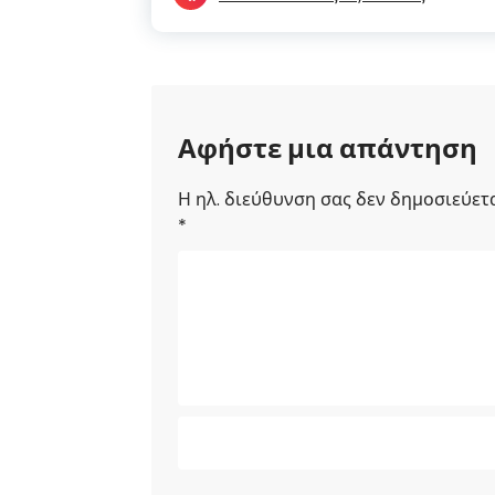
νέο
σε
παράθυρο)
νέο
παράθυρο)
Αφήστε μια απάντηση
Η ηλ. διεύθυνση σας δεν δημοσιεύετα
*