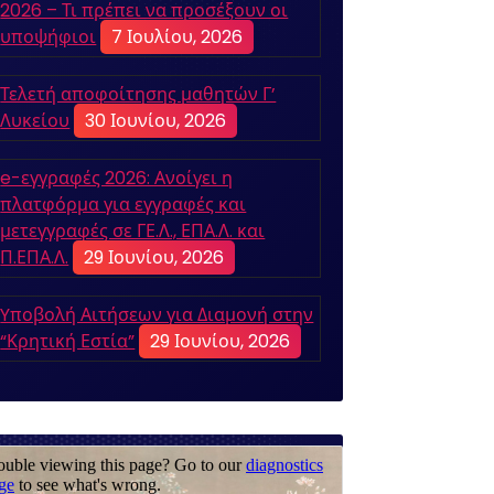
2026 – Τι πρέπει να προσέξουν οι
υποψήφιοι
7 Ιουλίου, 2026
Τελετή αποφοίτησης μαθητών Γ’
Λυκείου
30 Ιουνίου, 2026
e-εγγραφές 2026: Ανοίγει η
πλατφόρμα για εγγραφές και
μετεγγραφές σε ΓΕ.Λ., ΕΠΑ.Λ. και
Π.ΕΠΑ.Λ.
29 Ιουνίου, 2026
Yποβολή Αιτήσεων για Διαμονή στην
“Κρητική Εστία”
29 Ιουνίου, 2026
ΓΕΝΙΚΗΣ ΠΑΙΔΕΙΑΣ