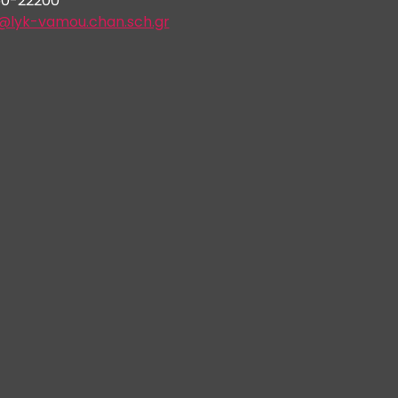
50-22200
@lyk-vamou.chan.sch.gr