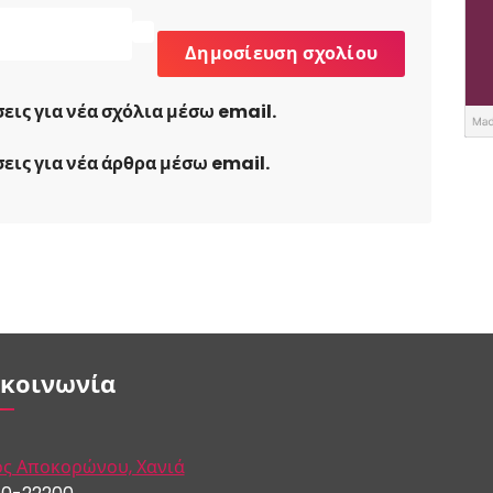
ις για νέα σχόλια μέσω email.
ις για νέα άρθρα μέσω email.
ικοινωνία
ς Αποκορώνου, Χανιά