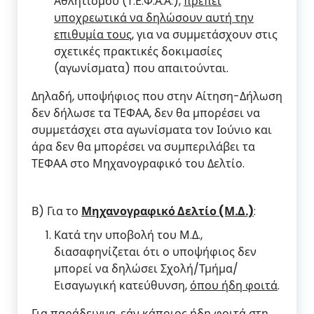
Αθλητισμού (Τ.Ε.Φ.Α.Α.),
πρέπει
υποχρεωτικά να δηλώσουν αυτή την
επιθυμία τους
, για να συμμετάσχουν στις
σχετικές πρακτικές δοκιμασίες
(αγωνίσματα) που απαιτούνται.
Δηλαδή, υποψήφιος που στην Αίτηση-Δήλωση
δεν δήλωσε τα ΤΕΦΑΑ, δεν θα μπορέσει να
συμμετάσχει στα αγωνίσματα τον Ιούνιο και
άρα δεν θα μπορέσει να συμπεριλάβει τα
ΤΕΦΑΑ στο Μηχανογραφικό του Δελτίο.
Β) Για το
Μηχανογραφικό Δελτίο (Μ.Δ.)
:
Κατά την υποβολή του Μ.Δ.,
διασαφηνίζεται ότι ο υποψήφιος δεν
μπορεί να δηλώσει Σχολή/Τμήμα/
Εισαγωγική κατεύθυνση,
όπου ήδη φοιτά
.
Για παράδειγμα, εάν κάποιος ήδη φοιτά στη