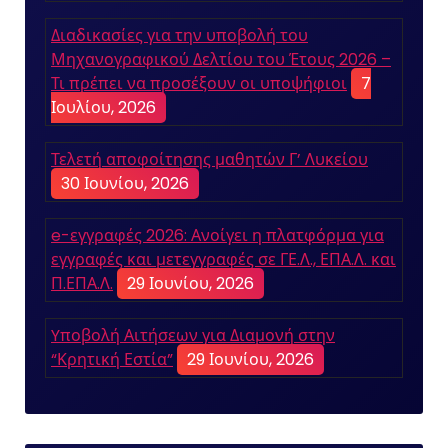
Διαδικασίες για την υποβολή του
Μηχανογραφικού Δελτίου του Έτους 2026 –
Τι πρέπει να προσέξουν οι υποψήφιοι
7
Ιουλίου, 2026
Τελετή αποφοίτησης μαθητών Γ’ Λυκείου
30 Ιουνίου, 2026
e-εγγραφές 2026: Ανοίγει η πλατφόρμα για
εγγραφές και μετεγγραφές σε ΓΕ.Λ., ΕΠΑ.Λ. και
Π.ΕΠΑ.Λ.
29 Ιουνίου, 2026
Yποβολή Αιτήσεων για Διαμονή στην
“Κρητική Εστία”
29 Ιουνίου, 2026