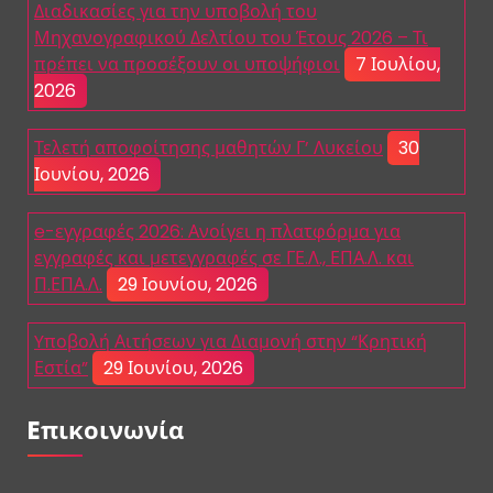
Διαδικασίες για την υποβολή του
Μηχανογραφικού Δελτίου του Έτους 2026 – Τι
πρέπει να προσέξουν οι υποψήφιοι
7 Ιουλίου,
2026
Τελετή αποφοίτησης μαθητών Γ’ Λυκείου
30
Ιουνίου, 2026
e-εγγραφές 2026: Ανοίγει η πλατφόρμα για
εγγραφές και μετεγγραφές σε ΓΕ.Λ., ΕΠΑ.Λ. και
Π.ΕΠΑ.Λ.
29 Ιουνίου, 2026
Yποβολή Αιτήσεων για Διαμονή στην “Κρητική
Εστία”
29 Ιουνίου, 2026
Eπικοινωνία